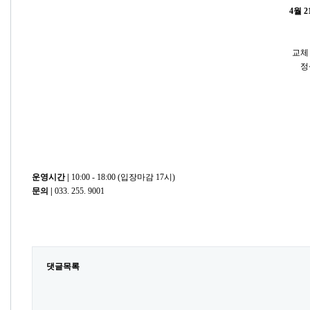
4월 2
교체
정
운영시간 |
10:00 - 18:00 (입장마감 17시)
문의
|
​033. 255. 9001
댓글목록