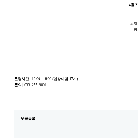
4월 2
교체
정
운영시간 |
10:00 - 18:00 (입장마감 17시)
문의
|
​033. 255. 9001
댓글목록